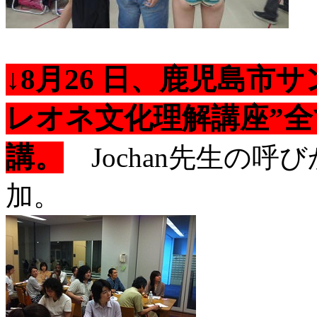
↓8月26 日、鹿児島
レオネ文化理解講座”全
講。
Jochan先生の呼
加。