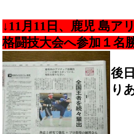
↓11月11日、鹿児 島
格闘技大会へ参加１名
後
りあ