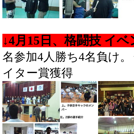
↓4月15日、格闘技 イ
名参加4人勝ち4名負け。
イター賞獲得