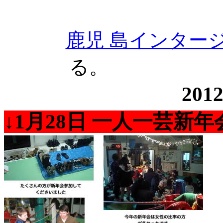
鹿児 島インター
20
↓1月28日 一人一芸新