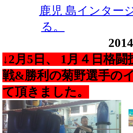
鹿児 島インター
る。
20
↓2月5日、 1月４日格
戦&勝利の菊野選手の
て頂きました。