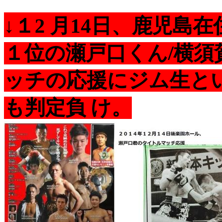
↓１2 月14日、鹿児
１位の瀬戸口くん/横
ッチの応援にジム生と
も判定負 け。