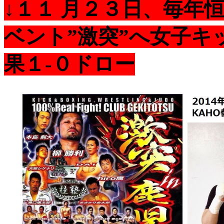
↓１１ 月２３日、毎年
ベント”激突”へ女子キ
果１-０ドロー