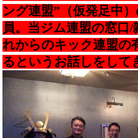
ング連盟”（仮発足中
員。当ジム連盟の窓口/
れからのキック連盟の
るというお話しをして