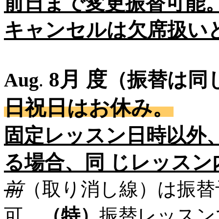
前日まで変更振替可能。
キャンセルは欠席扱い
8月 度
Aug
（振替
.
日祝日はお休み。
固定レッスン日時以外
る場合、同 じレッス
前
（取り消し線）は振替
可
。
（特）
振替レッスン