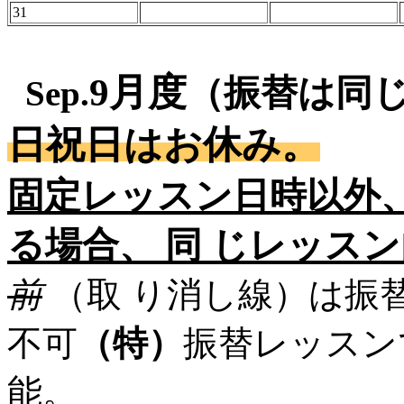
31
9月度
（振替は同
Sep.
日祝日はお休み。
固定レッスン日時以外
る場合、 同 じレッス
前
（取 り消し線）は振
不可
（特）
振替レッスン
能。