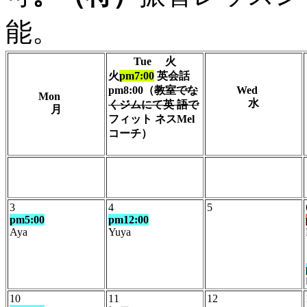
能。
Tue 火
火
pm7:00
英会話
pm8:00（
教室でな
Wed
Mon
水
くジムにて
英 語で
月
フィット ネスMel
コーチ）
3
4
5
pm5:00
pm12:00
Aya
Yuya
10
11
12