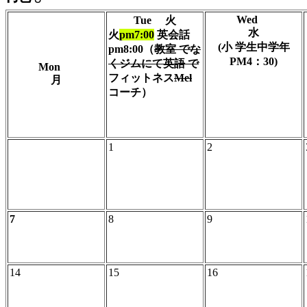
Wed
Tue 火
水
火
pm7:00
英会話
(小 学生中学年
pm8:00（
教室 でな
PM4：30)
くジムにて
英語 で
Mon
フィットネス
Mel
月
コーチ）
1
2
7
8
9
14
15
16