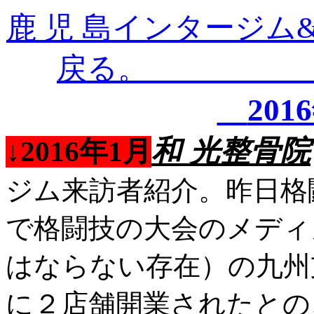
鹿 児 島インタージム
戻
20
和 光整骨院
↓2016年1月
ジム来訪者紹介。昨日格
で格闘技の大会のメディ
はならない存在）の九州
に２店舗開業されたとの