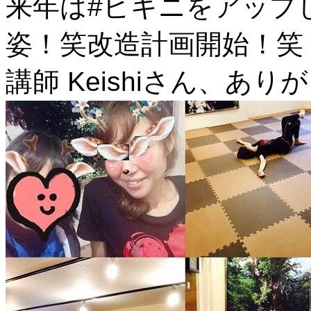
来年は#ビキニをアップし
姿！笑
改造計画開始！笑
講師 Keishiさん、あ