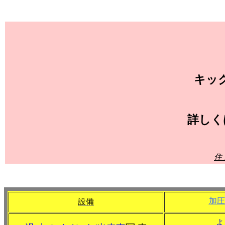
キッ
詳しく
住
加圧
設備
よ