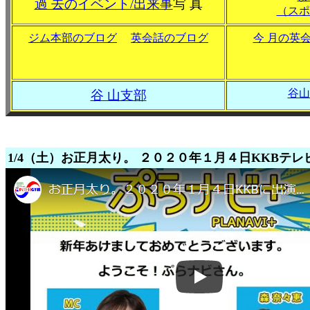
過 去のイベント/出来事
写 真
（スポ
ジム本部のブログ
英会話のブログ
今 月の英
谷山
谷 山支部
1/4（土）お正月太り。 ２０２０年１月４日KKB