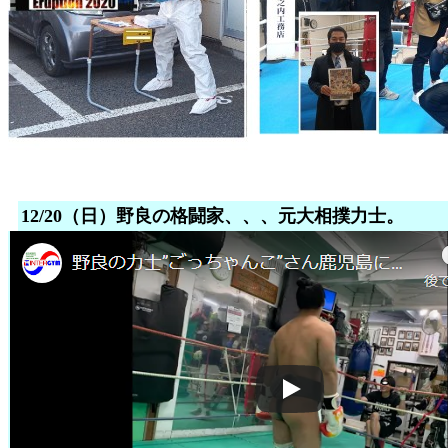
12/20（日）野良の格闘家、、、元大相撲力士。