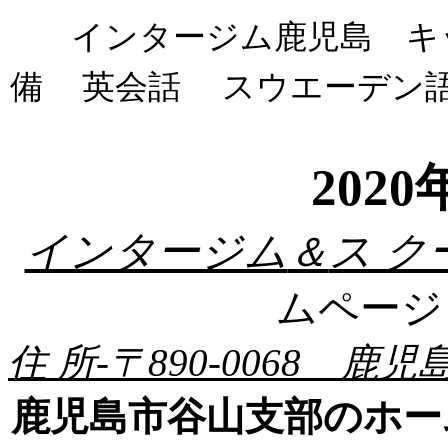
インタージム鹿児島 キ
備
英会話
スウエーデン語
202
インタージム
ス ク
＆
ムペー
住 所-〒890-0068 
鹿児島市谷山支部のホー