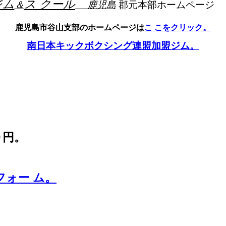
ジム
ス クール
＆
鹿児島
郡元本部ホームページ
鹿児島市谷山支部のホームページは
こ こをクリック。
南日本キックボクシング連盟加盟ジム。
０円。
フォー ム。