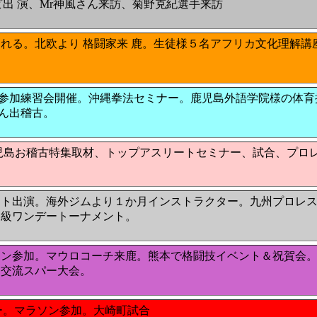
ビ出 演、Mr神風さん来訪、菊野克紀選手来訪
られる。北欧より 格闘家来 鹿。生徒様５名アフリカ文化理解
5名参加練習会開催。沖縄拳法セミナー。鹿児島外語学院様の体
ん出稽古。
児島お稽古特集取材、トップアスリートセミナー、試合、プロレス参
ント出演。海外ジムより１か月インストラクター。九州プロレス
ト級ワンデートーナメント。
ソン参加。マウロコーチ来鹿。熊本で格闘技イベント＆祝賀会。
ク交流スパー大会。
ナー。マラソン参加。大崎町試合