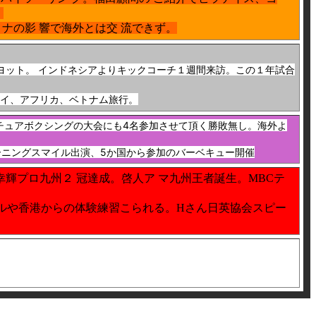
。
ロナの影 響で海外とは交 流できず。
ヨット。 インドネシアよりキックコーチ１週間来訪。この１年試合
タイ、アフリカ、ベトナム旅行。
んのアマチュアボクシングの大会にも4名参加させて頂く勝敗無し。海外よ
ーニングスマイル出演、5か国から参加のバーベキュー開催
輝プロ九州２ 冠達成。啓人ア マ九州王者誕生。MBCテ
ールや香港からの体験練習こられる。Hさん日英協会スピー