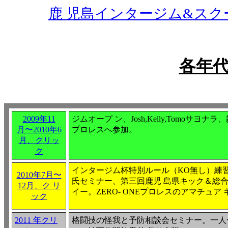
鹿 児島インタージム&スク
各年
2009年11
ジムオープ ン、Josh,Kelly,Tomo
月〜2010年
6
プロレスへ参加。
月、クリッ
ク
インタージム杯特別ルール（KO無し）練習試
2010年7月〜
氏セミナー、第三回鹿児 島県キック＆総
12月、ク リ
イー。ZERO- ONEプロレスのアマチュア
ック
2011 年クリ
格闘技の怪我と予防相談会セミナー。一人一芸