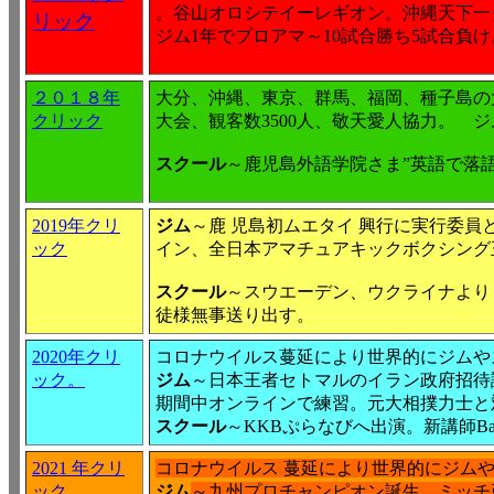
。谷山オロシテイーレギオン。沖縄天下一
リック
ジム1年でプロアマ～10試合勝ち5試合負け
２０１８年
大分、沖縄、東京、群馬、福岡、種子島の
クリック
大会、観客数3500人、敬天愛人協力。 ジ
スクール
～鹿児島外語学院さま”英語で落
2019年クリ
ジム
～鹿 児島初ムエタイ 興行に実行委
ック
イン、全日本アマチュアキックボクシング
スクール
～スウエーデン、ウクライナより
徒様無事送り出す。
2020年クリ
コロナウイルス蔓延により世界的にジムや
ック。
ジム
～日本王者セトマルのイラン政府招待
期間中オンラインで練習。元大相撲力士と
スクール
～KKBぷらなびへ出演。新講師B
2021 年クリ
コロナウイルス 蔓延により世界的にジムや
ック
ジム
～九州プロチャンピオン誕生。ミッチ