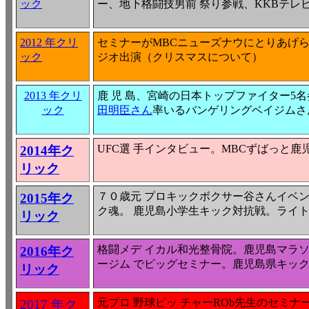
ック
ー、地下格闘技男前 祭り参戦、KKBテレ
2012 年クリ
セミナーがMBCニューズナウにとりあげ
ック
ジオ出演（クリスマスについて）
2013 年クリ
鹿 児 島、宮崎の日本トップファイター
ック
田明臣さん
率いるバンゲリングベイジムさ
UFC選 手インタビュー。MBCずばっと鹿
2014年ク
リック
７０歳元 プロキックボクサー谷さんイベ
2015年ク
ク魂。 鹿児島小学生キック対抗戦。ライ
リック
格闘メデ イカル和光整骨院。鹿児島マラ
2016年ク
ージム でビッグセミナー。鹿児島県キッ
リック
元プロ 野球ピッ チャーROb先生のセミ
2017 年ク