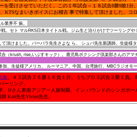
ーを受けさせていただく。この１年試合～１８試合8勝9敗1分
ー、KTSなまいきボイスにお稽古 事で特集して頂けました。コ
ル業界不 振。
参戦。セト マル
RKS
日本タイトル戦。ジム生と泊りがけでツーリングや
して頂けました。バーバラ先生さよな ら、 シュバ先生新講師。生徒様
3試合（krush, rise,いぶすキック）。鹿児島ボクシング倶楽部さ
参加、生徒様アメリカ、 ルーマニア、中国、台湾旅行、MBCラジオモ
大会
。４３試合２６勝１６負１分。うちプロ３試合２勝１負。幸
パーリング。
 学。Hさん東南アジア一人旅制覇、イン バウンドのシンガポ
Kali先生Vivian先生。