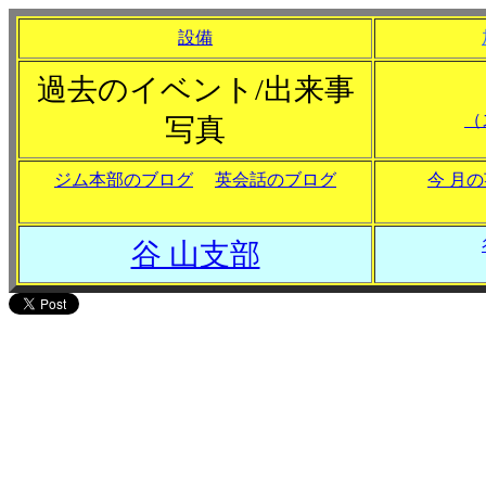
設
備
過去のイベント/出来事
（
写真
ジム本部のブログ
英会話のブログ
今 月
谷 山支部