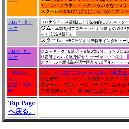
ガ、ライフキネティックいろいろなセミナ
スクール
～MBCてげてげ、KTSかごニュ
コロナウイルス蔓延により世界的にジムやスクー
2022 年クリ
ジム
ック
～幸輝九州プロチャンピオン防衛
K1
Ｗ
GP
～１
1
試合
4
勝
7
敗。
スクール
～
MBC
ラジオ世界特集インタビュー
ジム～
キック 18試 合～9勝6負3分。うちプロ
2023年クリ
り講師まねいて護身術セミ ナーbyマウロ先生。
ック
スクー ル～
鹿児島外語学院創立50周年パーテー
2024年クリ
ジム
～
ジ ム内にてEruption薩摩と共同主催
ック
レビ取材。インバウンドの方々とライトス
設立１５周
スクール
～Sさんオーストラリアへ語学留
年
チ賞授与される。Shbha先生退任に伴い新講師 
Top Page
へ戻る。