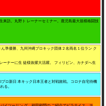
生来訪。丸野ト レーナーセミナー。鹿児島最大規模格闘技
さん準優勝、九州沖縄プロキック団体２名両名１位ラン ク
ーナーに生 徒様抜擢大活躍。 フィリピン、カナダへ生
Iプロ新日 本キック日本王者と対戦敗戦。コロナ自宅待機
流れる。
。
バイツーリン グ。福田顧問の ご紹介でピラテイス、ヨ