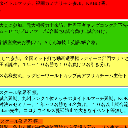
タイトルマッチ。福岡カミナリモン参加。KKB出演。
。
大会に参加。元大相撲力士来訪。世界王者キングコング岩下先
ム～1年でプロアマ 7試合勝ち6試合負け 1試合分け。
語”設営撤去お手伝い。Aくん海技士英語2級合格。
員として参加。全国ミット打ち動画選手権レデイース部門マリア
王者誕生。１年～１０名勝ち１０名負け２名引き分け。
３名様交流。ラグビーワールドカップ南アフリカチーム主任トレ
スクール業界不 振。
試合延期、九州ランク１位ミッチのタイトルマッチ延期。KOK
対決＆セミナー。１年～２名勝ち４名負け。 １０名以上試合
arbara先生。コロナウイルス蔓延防止で大きなイベント等無し
スクール業界不 振。
引退。谷山支部が中学校体育館か ら常設支部へ。ジム生オート