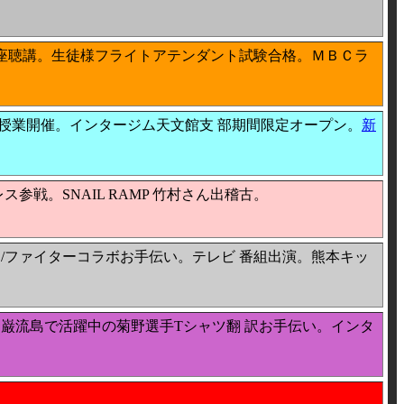
講座聴講。生徒様フライトアテンダント試験合格。ＭＢＣラ
育授業開催。インタージム天文館支 部期間限定オープン。
新
戦。SNAIL RAMP 竹村さん出稽古。
/ファイターコラボお手伝い。テレビ 番組出演。熊本キッ
巌流島で活躍中の菊野選手Tシャツ翻 訳お手伝い。インタ