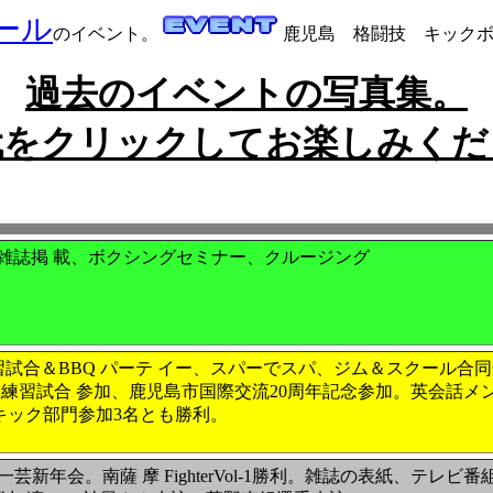
ール
のイベント。
鹿児島 格闘技 キックボ
過去のイベントの写真集。
代をクリックしてお楽しみくだ
サヨナラ、雑誌掲 載、ボクシングセミナー、クルージング
合＆BBQ パーテ イー、スパーでスパ、ジム＆スクール合同合宿
合練習試合 参加、鹿児島市国際交流20周年記念参加。英会話メ
 キック部門参加3名とも勝利。
新年会。南薩 摩 FighterVol-1勝利。雑誌の表紙、テレ